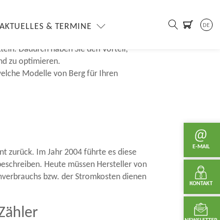
brauchs
AKTUELLES & TERMINE
DE
. Ein MID-Zähler bietet Ihnen dabei die
eln. Dadurch haben Sie den Vorteil,
und zu optimieren.
welche Modelle von Berg für Ihren
E-MAIL
t zurück. Im Jahr 2004 führte es diese
beschreiben. Heute müssen Hersteller von
mverbrauchs bzw. der Stromkosten dienen
KONTAKT
Zähler