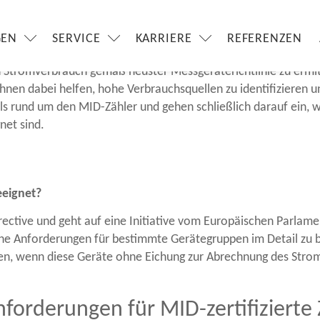
imierung des Energiever
GEN
SERVICE
KARRIERE
REFERENZEN
ten, dann fängt das beim Zählen des korrekten Verbrauchs an
 Stromverbrauch gemäß neuster Messgeräterichtlinie zu ermitt
 Ihnen dabei helfen, hohe Verbrauchsquellen zu identifizieren 
ails rund um den MID-Zähler und gehen schließlich darauf ein, 
net sind.
eeignet?
ctive und geht auf eine Initiative vom Europäischen Parlamen
sche Anforderungen für bestimmte Gerätegruppen im Detail zu 
en, wenn diese Geräte ohne Eichung zur Abrechnung des Stro
orderungen für MID-zertifizierte 