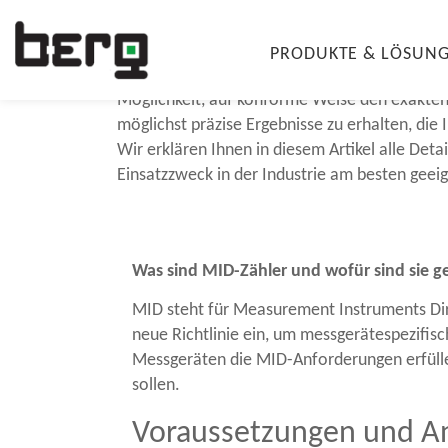
MID-Zähler | Opt
PRODUKTE & LÖSUN
Wenn Sie Ihren Energiebedarf optimieren möch
Möglichkeit, auf konforme Weise den exakten
möglichst präzise Ergebnisse zu erhalten, die
Wir erklären Ihnen in diesem Artikel alle Det
Einsatzzweck in der Industrie am besten geeig
Was sind MID-Zähler und wofür sind sie g
MID steht für Measurement Instruments Dire
neue Richtlinie ein, um messgerätespezifi
Messgeräten die MID-Anforderungen erfüll
sollen.
Voraussetzungen und Anf