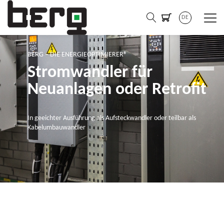
DE
BERG – DIE ENERGIEOPTIMIERER®
Stromwandler für
Neuanlagen oder Retrofit
In geeichter Ausführung als Aufsteckwandler oder teilbar als
Kabelumbauwandler