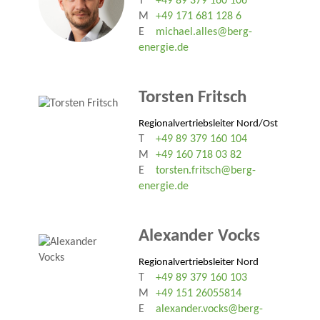
T
+49 89 379 160 106
M
+49 171 681 128 6
E
michael.alles@berg-
energie.de
Torsten Fritsch
Regionalvertriebsleiter Nord/Ost
T
+49 89 379 160 104
M
+49 160 718 03 82
E
torsten.fritsch@berg-
energie.de
Alexander Vocks
Regionalvertriebsleiter Nord
T
+49 89 379 160 103
M
+49 151 26055814
E
alexander.vocks@berg-