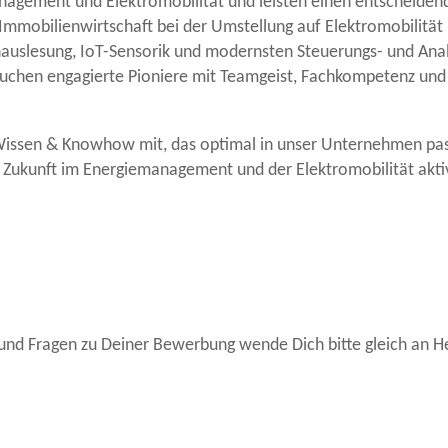
anagement und Elektromobilität und leisten einen entscheide
 Immobilienwirtschaft bei der Umstellung auf Elektromobilität
nauslesung, IoT-Sensorik und modernsten Steuerungs- und Ana
suchen engagierte Pioniere mit Teamgeist, Fachkompetenz un
 Wissen & Knowhow mit, das optimal in unser Unternehmen pass
ie Zukunft im Energiemanagement und der Elektromobilität akti
 und Fragen zu Deiner Bewerbung wende Dich bitte gleich an He