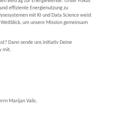
nden Beitrag zur Energiewende. Unser Fokus
 und effiziente Energienutzung zu
lysesystemen mit KI und Data Science weist
d Weitblick, um unsere Mission gemeinsam
t? Dann sende uns initiativ Deine
v mit.
rrn Marijan Valic.