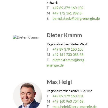
Schweiz
T
+49 89 379 160 102
M
+49 172 161 989 8
E
bernd.staeb@berg-energie.de
Dieter Kramm
Regionalvertriebsleiter West
T
+49 89 379 160 105
M
+49 151 730 088 38
E
dieter.kramm@berg-
energie.de
Max Heigl
Regionalvertriebsleiter Süd/Ost
T
+49 89 379 160 101
M
+49 160 960 704 68
E
max.heigl@berg-energie.de