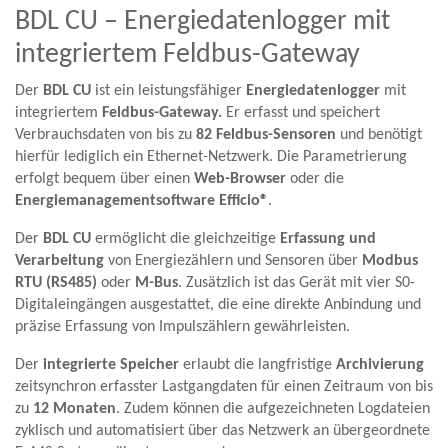
BDL CU – Energiedatenlogger mit
integriertem Feldbus-Gateway
Der
BDL CU
ist ein leistungsfähiger
Energiedatenlogger
mit
integriertem
Feldbus-Gateway.
Er erfasst und speichert
Verbrauchsdaten von bis zu
82 Feldbus-Sensoren
und benötigt
hierfür lediglich ein Ethernet-Netzwerk. Die Parametrierung
erfolgt bequem über einen
Web-Browser
oder die
Energiemanagementsoftware Efficio®
.
Der
BDL CU
ermöglicht die gleichzeitige
Erfassung und
Verarbeitung
von Energiezählern und Sensoren über
Modbus
RTU (RS485)
oder
M-Bus
. Zusätzlich ist das Gerät mit vier S0-
Digitaleingängen ausgestattet, die eine direkte Anbindung und
präzise Erfassung von Impulszählern gewährleisten.
Der
integrierte Speicher
erlaubt die langfristige
Archivierung
zeitsynchron erfasster Lastgangdaten für einen Zeitraum von bis
zu
12 Monaten
. Zudem können die aufgezeichneten Logdateien
zyklisch und automatisiert über das Netzwerk an übergeordnete