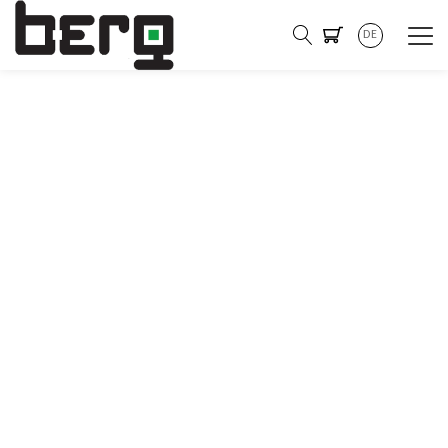
DE
BERG – DIE ENERGIEOPTIMIERER®
Basis für valide
Datenerfassung und
Speicherung
Datenlogger zur periodischen Erfassung von Zählerständen, Mess-
oder Lastwerten.