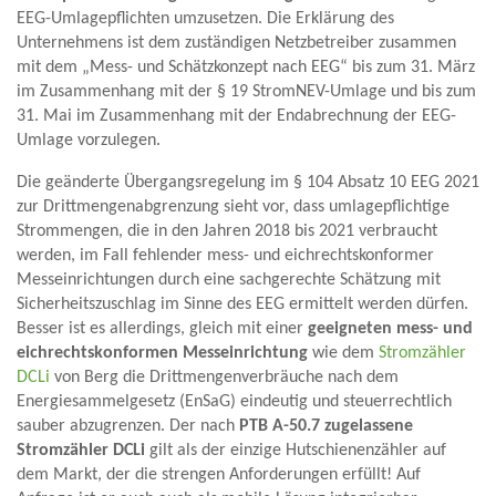
EEG-Umlagepflichten umzusetzen. Die Erklärung des
Unternehmens ist dem zuständigen Netzbetreiber zusammen
mit dem „Mess- und Schätzkonzept nach EEG“ bis zum 31. März
im Zusammenhang mit der § 19 StromNEV-Umlage und bis zum
31. Mai im Zusammenhang mit der Endabrechnung der EEG-
Umlage vorzulegen.
Die geänderte Übergangsregelung im § 104 Absatz 10 EEG 2021
zur Drittmengenabgrenzung sieht vor, dass umlagepflichtige
Strommengen, die in den Jahren 2018 bis 2021 verbraucht
werden, im Fall fehlender mess- und eichrechtskonformer
Messeinrichtungen durch eine sachgerechte Schätzung mit
Sicherheitszuschlag im Sinne des EEG ermittelt werden dürfen.
Besser ist es allerdings, gleich mit einer
geeigneten mess- und
eichrechtskonformen Messeinrichtung
wie dem
Stromzähler
DCLi
von Berg die Drittmengenverbräuche nach dem
Energiesammelgesetz (EnSaG) eindeutig und steuerrechtlich
sauber abzugrenzen. Der nach
PTB A-50.7 zugelassene
Stromzähler DCLi
gilt als der einzige Hutschienenzähler auf
dem Markt, der die strengen Anforderungen erfüllt! Auf