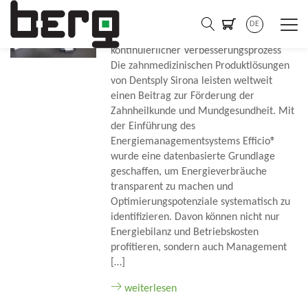
Referenz: Dentsply Sirona
DE
ZAHN ZUGELEGT – Energieeffizienz als
kontinuierlicher Verbesserungsprozess
Die zahnmedizinischen Produktlösungen
von Dentsply Sirona leisten weltweit
einen Beitrag zur Förderung der
Zahnheilkunde und Mundgesundheit. Mit
der Einführung des
Energiemanagementsystems Efficio®
wurde eine datenbasierte Grundlage
geschaffen, um Energieverbräuche
transparent zu machen und
Optimierungspotenziale systematisch zu
identifizieren. Davon können nicht nur
Energiebilanz und Betriebskosten
profitieren, sondern auch Management
[…]
weiterlesen