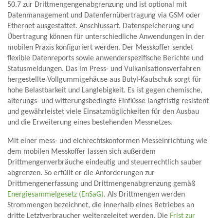
50.7 zur Drittmengengenabgrenzung und ist optional mit
Datenmanagement und Datenfernübertragung via GSM oder
Ethernet ausgestattet. Anschlussart, Datenspeicherung und
Übertragung können für unterschiedliche Anwendungen in der
mobilen Praxis konfiguriert werden. Der Messkoffer sendet
flexible Datenreports sowie anwenderspezifische Berichte und
Statusmeldungen. Das im Press- und Vulkanisationsverfahren
hergestellte Vollgummigehäuse aus Butyl-Kautschuk sorgt für
hohe Belastbarkeit und Langlebigkeit. Es ist gegen chemische,
alterungs- und witterungsbedingte Einflüsse langfristig resistent
und gewährleistet viele Einsatzmöglichkeiten für den Ausbau
und die Erweiterung eines bestehenden Messnetzes.
Mit einer mess- und eichrechtskonformen Messeinrichtung wie
dem mobilen Messkoffer lassen sich außerdem
Drittmengenverbräuche eindeutig und steuerrechtlich sauber
abgrenzen. So erfüllt er die Anforderungen zur
Drittmengenerfassung und Drittmengenabgrenzung gemäß
Energiesammelgesetz (EnSaG)
. Als Drittmengen werden
Strommengen bezeichnet, die innerhalb eines Betriebes an
dritte Letztverbraucher weitergeleitet werden. Die
Frist zur