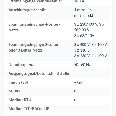
Stromeingänge Wandlerzähler
1(6) A
2
Anschlussquerschnitt
4 mm
, 16
2
mm
direkt
Spannungseingänge 4-Leiter-
3 x 230/400 V, 3 x
Netze
58/100 V
3 x 63/110V
Spannungseingänge 2-Leiter
3 x 400 V, 3 x 100 V,
oder 3-Leiter-Netze
3 x 110 V
3 x 230 V, 4 x 400 V
Nennfrequenz
50…60 Hz
Ausgangssignal/Datenschnittstelle
Impuls (S0)
• (2)
M-Bus
○
Modbus RTU
○
Modbus TCP/BACnet IP
–