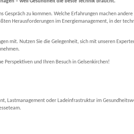
agen – weil Gesundheit die beste Technik braucht.“
 ins Gespräch zu kommen. Welche Erfahrungen machen andere 
 größten Herausforderungen im Energiemanagement, in der tec
ungen mit. Nutzen Sie die Gelegenheit, sich mit unseren Expe
zunehmen.
e Perspektiven und Ihren Besuch in Gelsenkirchen!
ent, Lastmanagement oder Ladeinfrastruktur im Gesundheitswe
esseteam.