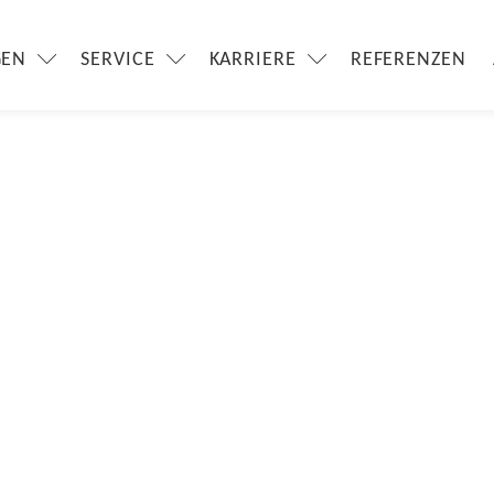
GEN
SERVICE
KARRIERE
REFERENZEN
auf der 7.
se Krankenhaus
gie 2026