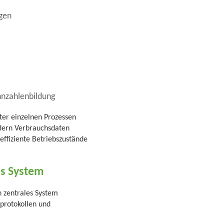
agen
nnzahlenbildung
ter einzelnen Prozessen
ndern Verbrauchsdaten
effiziente Betriebszustände
ns System
n zentrales System
protokollen und