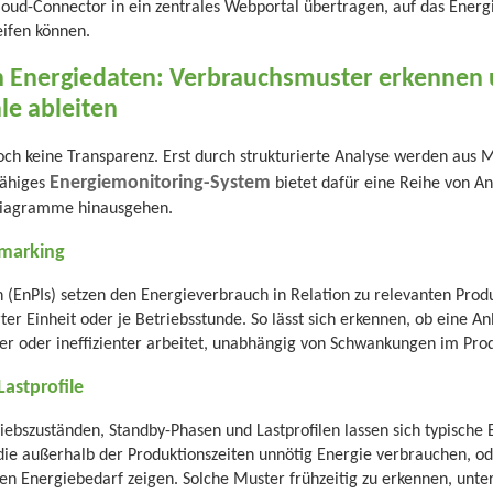
loud-Connector in ein zentrales Webportal übertragen, auf das Ener
eifen können.
 Energiedaten: Verbrauchsmuster erkennen
le ableiten
och keine Transparenz. Erst durch strukturierte Analyse werden aus
Energiemonitoring-System
fähiges
bietet dafür eine Reihe von A
diagramme hinausgehen.
marking
 (EnPIs) setzen den Energieverbrauch in Relation zu relevanten Pro
ter Einheit oder je Betriebsstunde. So lässt sich erkennen, ob eine A
ter oder ineffizienter arbeitet, unabhängig von Schwankungen im Pr
astprofile
iebszuständen, Standby-Phasen und Lastprofilen lassen sich typische 
 die außerhalb der Produktionszeiten unnötig Energie verbrauchen, od
n Energiebedarf zeigen. Solche Muster frühzeitig zu erkennen, unters