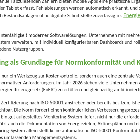
anuell abzulesenden Zählern bieten mobile Apps eine praktische Erg
r Tablet erfasst, Fehlablesungen werden automatisch erkannt, und d
Energi
ch Bestandsanlagen ohne digitale Schnittstelle zuverlässig ins
antenfähigkeit moderner Softwarelösungen: Unternehmen mit mehrer
stem verwalten, mit individuell konfigurierbaren Dashboards und rol
iedene Nutzergruppen.
ng als Grundlage für Normkonformität und K
t nur ein Werkzeug zur Kostenkontrolle, sondern auch eine zentrale V
d normativer Anforderungen. Im Jahr 2026 stehen viele Unternehmen 
gieeffizienzgesetz (EnEfG) zu erfüllen und gleichzeitig ambitioniert
ISO 50001
 Zertifizierung nach
anstreben oder bereits besitzen, ist e
htbar. Die Norm fordert einen kontinuierlichen Verbesserungsprozess
 Ein gut aufgestelltes Monitoring-System liefert nicht nur die erford
ützt auch die Dokumentation von Energiezielen, Aktionsplänen und d
ring-System allein stellt keine automatische ISO-50001-Konformität he
nes umfassenden Managementsystems.