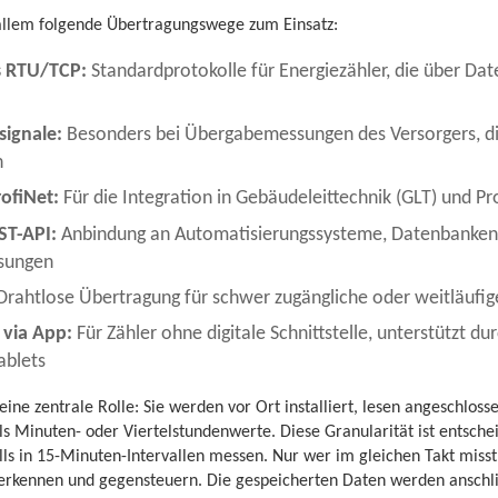
allem folgende Übertragungswege zum Einsatz:
 RTU/TCP:
Standardprotokolle für Energiezähler, die über Da
signale:
Besonders bei Übergabemessungen des Versorgers, di
n
ofiNet:
Für die Integration in Gebäudeleittechnik (GLT) und Pro
ST-API:
Anbindung an Automatisierungssysteme, Datenbanken 
sungen
rahtlose Übertragung für schwer zugängliche oder weitläufig
 via App:
Für Zähler ohne digitale Schnittstelle, unterstützt d
ablets
ine zentrale Rolle: Sie werden vor Ort installiert, lesen angeschloss
s Minuten- oder Viertelstundenwerte. Diese Granularität ist entsche
ls in 15-Minuten-Intervallen messen. Nur wer im gleichen Takt misst,
g erkennen und gegensteuern. Die gespeicherten Daten werden anschl