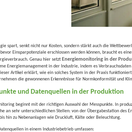
gie spart, senkt nicht nur Kosten, sondern stärkt auch die Wettbewerb
bevor Einsparpotenziale erschlossen werden können, braucht es eines
Energiemonitoring in der Produ
ergieverbrauch. Genau hier setzt
ame Energiemanagement in der Industrie, indem es Verbrauchsdaten ko
ieser Artikel erklärt, wie ein solches System in der Praxis funktionie
ernehmen die gewonnenen Erkenntnisse für Normkonformität und Klim
unkte und Datenquellen in der Produktion
nitoring beginnt mit der richtigen Auswahl der Messpunkte. In produ
e an sehr unterschiedlichen Stellen: von der Übergabestation des E
 bis hin zu Nebenanlagen wie Druckluft, Kälte oder Beleuchtung.
atenquellen in einem Industriebetrieb umfassen: