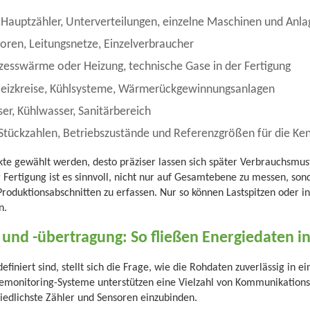
Hauptzähler, Unterverteilungen, einzelne Maschinen und Anl
ren, Leitungsnetze, Einzelverbraucher
zesswärme oder Heizung, technische Gase in der Fertigung
eizkreise, Kühlsysteme, Wärmerückgewinnungsanlagen
r, Kühlwasser, Sanitärbereich
Stückzahlen, Betriebszustände und Referenzgrößen für die Ke
te gewählt werden, desto präziser lassen sich später Verbrauchsmus
 Fertigung ist es sinnvoll, nicht nur auf Gesamtebene zu messen, so
roduktionsabschnitten zu erfassen. Nur so können Lastspitzen oder in
n.
und -übertragung: So fließen Energiedaten i
niert sind, stellt sich die Frage, wie die Rohdaten zuverlässig in ei
monitoring-Systeme unterstützen eine Vielzahl von Kommunikations
hiedlichste Zähler und Sensoren einzubinden.