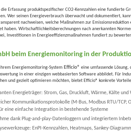
die Erfassung produktspezifischer CO2-Kennzahlen eine fundierte Gr
gien. Wer seinen Energieverbrauch überwacht und dokumentiert, ka
ransparent nachweisen, welche Maßnahmen zur Emissionsreduktion 
tet haben. Wirtschaftlichkeitsberechnungen nach anerkannten Norm
ei, Investitionen in Energieeffizienzmaßnahmen fundiert zu bewerten
bH beim Energiemonitoring in der Produktio
Efficio®
 ihrem Energiemonitoring-System
eine umfassende Lösung, 
swertung in einer einzigen webbasierten Software abbildet. Für Indus
n und gezielt optimieren möchten, bietet Efficio® konkrete Vorteile
vanten Energieträger: Strom, Gas, Druckluft, Wärme, Kälte und
reicher Kommunikationsprotokolle (M-Bus, Modbus RTU/TCP, 
ür eine einfache Integration in bestehende Systeme
ahme dank Plug-and-play-Datenloggern und integriertem Inbe
alysewerkzeuge: EnPI-Kennzahlen, Heatmaps, Sankey-Diagramm