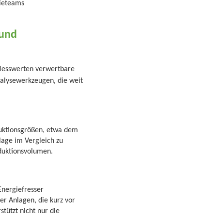
gieteams
 und
 Messwerten verwertbare
nalysewerkzeugen, die weit
duktionsgrößen, etwa dem
nlage im Vergleich zu
oduktionsvolumen.
Energiefresser
er Anlagen, die kurz vor
tützt nicht nur die