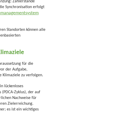
änzung: Zählerstände
ie Synchronisation erfolgt
emanagementsystem
en Standorten können alle
lenbasierten
limaziele
oraussetzung für die
vor der Aufgabe,
e Klimaziele zu verfolgen.
in lückenloses
 (PDCA-Zyklus), der auf
erlichen Nachweise für
eren Zielerreichung.
r; es ist ein wichtiges