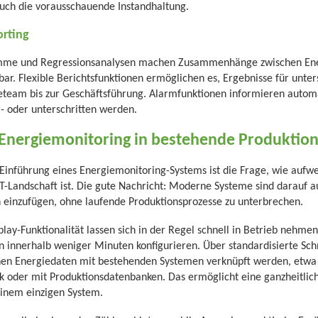
auch die vorausschauende Instandhaltung.
orting
mme und Regressionsanalysen machen Zusammenhänge zwischen Ene
bar. Flexible Berichtsfunktionen ermöglichen es, Ergebnisse für unte
eteam bis zur Geschäftsführung. Alarmfunktionen informieren automa
- oder unterschritten werden.
 Energiemonitoring in bestehende Produktio
 Einführung eines Energiemonitoring-Systems ist die Frage, wie aufwe
-Landschaft ist. Die gute Nachricht: Moderne Systeme sind darauf aus
n einzufügen, ohne laufende Produktionsprozesse zu unterbrechen.
lay-Funktionalität lassen sich in der Regel schnell in Betrieb nehme
 innerhalb weniger Minuten konfigurieren. Über standardisierte Sch
nen Energiedaten mit bestehenden Systemen verknüpft werden, etwa
k oder mit Produktionsdatenbanken. Das ermöglicht eine ganzheitlich
einem einzigen System.