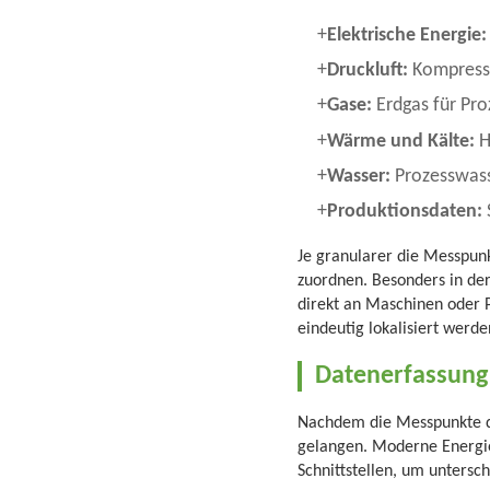
Elektrische Energie:
Druckluft:
Kompresso
Gase:
Erdgas für Pro
Wärme und Kälte:
H
Wasser:
Prozesswasse
Produktionsdaten:
Je granularer die Messpunk
zuordnen. Besonders in der
direkt an Maschinen oder P
eindeutig lokalisiert werde
Datenerfassung 
Nachdem die Messpunkte defi
gelangen. Moderne Energie
Schnittstellen, um untersc