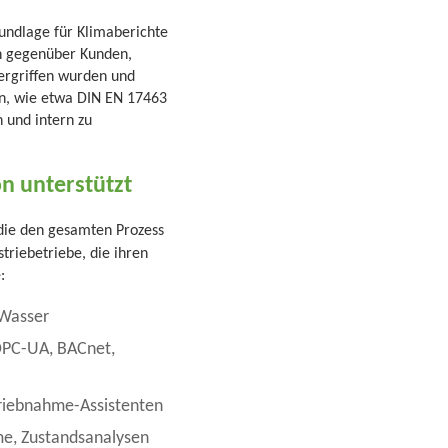
undlage für Klimaberichte
nn gegenüber Kunden,
ergriffen wurden und
en, wie etwa DIN EN 17463
 und intern zu
n unterstützt
die den gesamten Prozess
triebetriebe, die ihren
:
 Wasser
OPC-UA, BACnet,
triebnahme-Assistenten
e, Zustandsanalysen