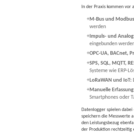
In der Praxis kommen vor 
M-Bus und Modbus
werden
Impuls- und Analog
eingebunden werde
OPC-UA, BACnet, Pr
SPS, SQL, MQTT, RE
Systeme wie ERP-Lö
LoRaWAN und IoT:
D
Manuelle Erfassung
Smartphones oder T
Datenlogger spielen dabei e
speichern die Messwerte al
den Leistungsbezug ebenfal
der Produktion rechtzeiti