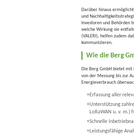
Darüber hinaus ermöglicht 
und Nachhaltigkeitsstrate
Investoren und Behörden t
welche Wirkung sie entfal
(VALERI), helfen zudem dab
kommunizieren.
Wie die Berg Gm
Die Berg GmbH bietet mit
von der Messung bis zur Au
Energieverbrauch überwache
Erfassung aller rele
Unterstützung zahl
LoRaWAN u. v. m.) f
Schnelle Inbetriebn
Leistungsfähige An