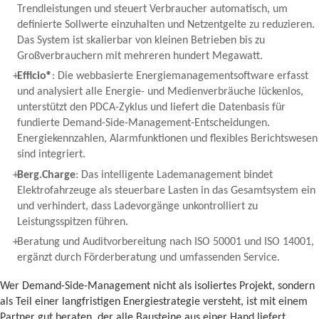
Trendleistungen und steuert Verbraucher automatisch, um
definierte Sollwerte einzuhalten und Netzentgelte zu reduzieren.
Das System ist skalierbar von kleinen Betrieben bis zu
Großverbrauchern mit mehreren hundert Megawatt.
Efficio®
: Die webbasierte Energiemanagementsoftware erfasst
und analysiert alle Energie- und Medienverbräuche lückenlos,
unterstützt den PDCA-Zyklus und liefert die Datenbasis für
fundierte Demand-Side-Management-Entscheidungen.
Energiekennzahlen, Alarmfunktionen und flexibles Berichtswesen
sind integriert.
Berg.Charge
: Das intelligente Lademanagement bindet
Elektrofahrzeuge als steuerbare Lasten in das Gesamtsystem ein
und verhindert, dass Ladevorgänge unkontrolliert zu
Leistungsspitzen führen.
Beratung und Auditvorbereitung nach ISO 50001 und ISO 14001,
ergänzt durch Förderberatung und umfassenden Service.
Wer Demand-Side-Management nicht als isoliertes Projekt, sondern
als Teil einer langfristigen Energiestrategie versteht, ist mit einem
Partner gut beraten, der alle Bausteine aus einer Hand liefert.