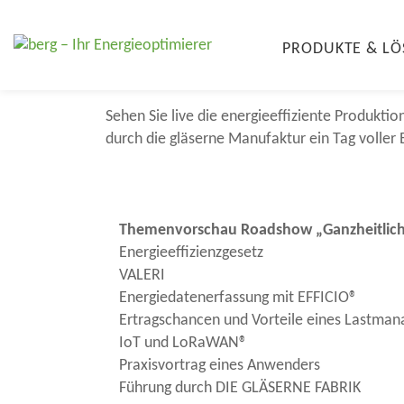
Roadshow in der 
PRODUKTE & L
12. November 20
Sehen Sie live die energieeffiziente Produkt
durch die gläserne Manufaktur ein Tag voller
Themenvorschau Roadshow „Ganzheitlic
Energieeffizienzgesetz
VALERI
Energiedatenerfassung mit EFFICIO®
Ertragschancen und Vorteile eines Lastma
IoT und LoRaWAN®
Praxisvortrag eines Anwenders
Führung durch DIE GLÄSERNE FABRIK