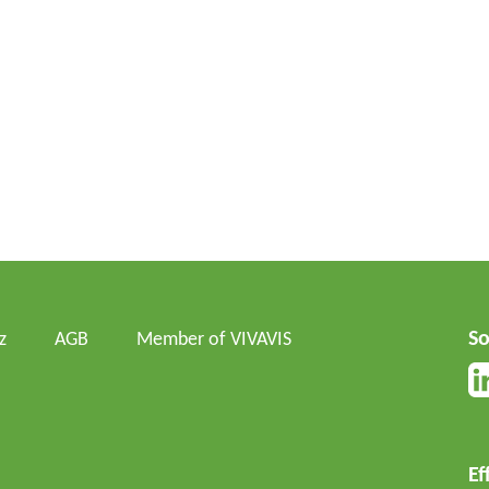
So
z
AGB
Member of VIVAVIS
Ef