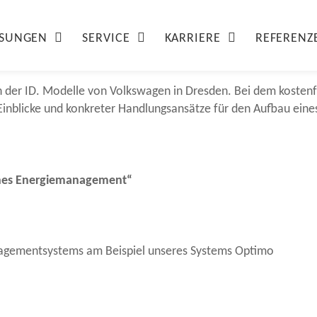
Gläsernen Manufaktur vo
ÖSUNGEN
SERVICE
KARRIERE
REFERENZ
24
ion der ID. Modelle von Volkswagen in Dresden. Bei dem kosten
 Einblicke und konkreter Handlungsansätze für den Aufbau ein
hes Energiemanagement“
nagementsystems am Beispiel unseres Systems Optimo