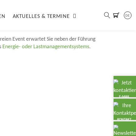
n Volkswagen I
EN
AKTUELLES & TERMINE
DE
freien Event erwartet Sie neben der Führung
es
Energie- oder Lastmanagementsystems
.
E-MAIL
KONTAKT