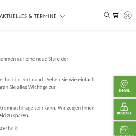
r Ticket
AKTUELLES & TERMINE
DE
sestand in Halle 5 Stand 5.A14
vom 08.02. –
rnehmen auf eine neue Stufe der
technik in Dortmund. Sehen Sie wie einfach
en Sie alles Wichtige zur
E-MAIL
 Stromnachfrage sein kann. Wir zeigen Ihnen
KONTAKT
eld zu sparen.
stechnik!