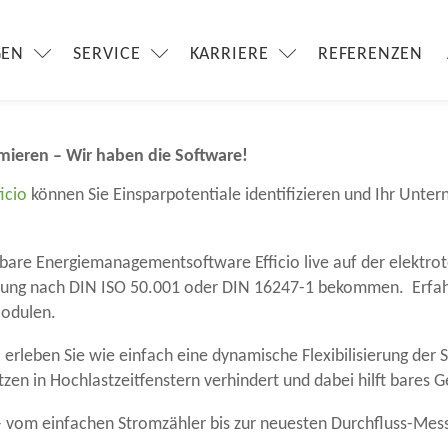
 – Bestellen Sie jetzt Ih
GEN
SERVICE
KARRIERE
REFERENZEN
ktrotechnik 202
3 und besuchen Sie uns auf unserem
Berg-Mes
mieren – Wir haben die Software!
icio
können Sie Einsparpotentiale identifizieren und Ihr Unte
enbare Energiemanagementsoftware Efficio live auf der elektro
zierung nach DIN ISO 50.001 oder DIN 16247-1 bekommen. Erfahr
Modulen.
o
erleben Sie wie einfach eine dynamische Flexibilisierung der
en in Hochlastzeitfenstern verhindert und dabei hilft bares G
 vom einfachen Stromzähler bis zur neuesten Durchfluss-Mes