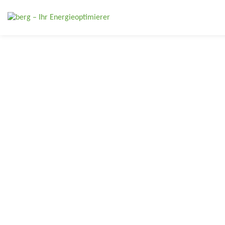
BERG – DIE ENERGIEOPTIMIERER®
Energieeffizienz
normgerecht steuern,
Audits vorbereiten und
Maßnahmen
wirtschaftlich bewerten