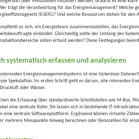
ingeführt oder Messstellen installiert werden, braucht es eine klare
Wer trägt die Verantwortung für das Energiemanagement? Welche g
rgieeffizienzgesetz (EnEfG)? Und welche Ressourcen stehen für den 
empfiehlt es sich, ein Energieteam zusammenzustellen, das Energiem
eitsbeauftragte einbindet. Gleichzeitig sollte der Umfang des Syste
oduktionsbereiche sollen erfasst werden? Diese Festlegungen beeinf
h systematisch erfassen und analysieren
ionierenden Energiemanagementsystems ist eine lückenlose Datenerf
se Spekulation. Im ersten Schritt geht es darum, alle relevanten Ener
Druckluft oder Wasser.
en die Erfassung über standardisierte Schnittstellen wie M-Bus, 
bei eine zentrale Rolle: Sie lassen sich in bestehende IT-Infrastruktu
n eine zentrale Softwareplattform. Ergänzend können virtuelle Zähle
er mehrere Messpunkte hinweg berechnen oder Kennzahlen für einze