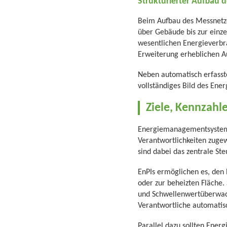
Strukturierter Aufbau 
Beim Aufbau des Messnetze
über Gebäude bis zur einze
wesentlichen Energieverbra
Erweiterung erheblichen 
Neben automatisch erfasst
vollständiges Bild des Ener
Ziele, Kennzahl
Energiemanagementsysteme 
Verantwortlichkeiten zugew
sind dabei das zentrale St
EnPIs ermöglichen es, den
oder zur beheizten Fläche.
und Schwellenwertüberwach
Verantwortliche automatis
Parallel dazu sollten Ener