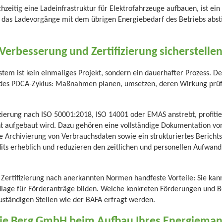
zeitig eine Ladeinfrastruktur für Elektrofahrzeuge aufbauen, ist ein 
das Ladevorgänge mit dem übrigen Energiebedarf des Betriebs absti
Verbesserung und Zertifizierung sicherstelle
m ist kein einmaliges Projekt, sondern ein dauerhafter Prozess. Der 
es PDCA-Zyklus: Maßnahmen planen, umsetzen, deren Wirkung prüfe
fizierung nach ISO 50001:2018, ISO 14001 oder EMAS anstrebt, profit
 aufgebaut wird. Dazu gehören eine vollständige Dokumentation von
 Archivierung von Verbrauchsdaten sowie ein strukturiertes Bericht
its erheblich und reduzieren den zeitlichen und personellen Aufwand 
 Zertifizierung nach anerkannten Normen handfeste Vorteile: Sie kan
lage für Förderanträge bilden. Welche konkreten Förderungen und B
 zuständigen Stellen wie der BAFA erfragt werden.
 die Berg GmbH beim Aufbau Ihres Energiem