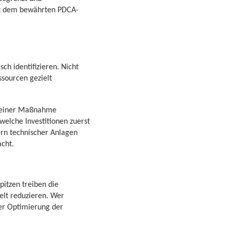
lgt dem bewährten PDCA-
ch identifizieren. Nicht
ssourcen gezielt
I) einer Maßnahme
elche Investitionen zuerst
rn technischer Anlagen
cht.
pitzen treiben die
elt reduzieren. Wer
der Optimierung der