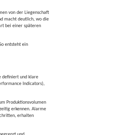
men von der Liegenschaft
nd macht deutlich, wo die
rt bei einer späteren
o entsteht ein
definiert und klare
erformance Indicators),
 zum Produktionsvolumen
hzeitig erkennen. Alarme
ritten, erhalten
 begrenzt und