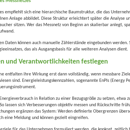
des Messnetzes
s empfiehlt sich eine hierarchische Baumstruktur, die das Unterneh
lnen Anlage abbildet. Diese Struktur erleichtert später die Analyse u
ucher sitzen. Wer das Messnetz von Beginn an skalierbar anlegt, spa
Aufwand.
en Daten können auch manuelle Zählerstände eingebunden werden. S
gieeinsatzes, das als Ausgangsbasis für alle weiteren Analysen dient.
en und Verantwortlichkeiten festlegen
entfalten ihre Wirkung erst dann vollständig, wenn messbare Ziele 
iesen sind. Energieleistungskennzahlen, sogenannte EnPIs (Energy P
euerungsinstrument.
 Energieverbrauch in Relation zu einer Bezugsgröße zu setzen, etwa
 So lassen sich Verbesserungen objektiv messen und Rückschritte frü
ungen ergänzen das System: Werden definierte Obergrenzen übersch
ch eine Meldung und können gezielt eingreifen.
gieziele für das Unternehmen formuliert werden, die konkret, zeitlich